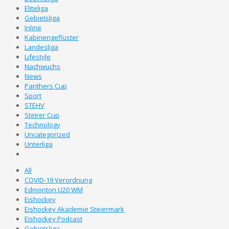
Eliteliga
Gebietsliga
Inline
Kabinengeflüster
Landesliga
Lifestyle
Nachwuchs
News
Panthers Cup
Sport
STEHV
Steirer Cup
Technology
Uncategorized
Unterliga
All
COVID-19 Verordnung
Edmonton U20 WM
Eishockey
Eishockey Akademie Steiermark
Eishockey Podcast
Gebietsliga