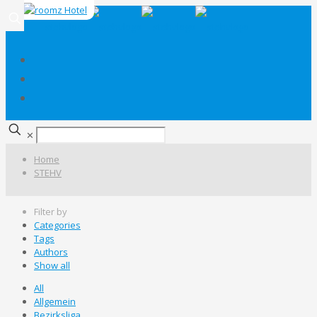
✕
Home
STEHV
Filter by
Categories
Tags
Authors
Show all
All
Allgemein
Bezirksliga