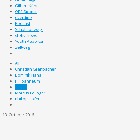
Gilbert Kühn
ORF Sport +
overtime
Podcast
Schule bewegt
stehv-news
Youth Reporter
Zeltweg
All
Christian Granbacher
Dominik Hana
FH Joanneum
STEHV
Marcus Edlinger
Philipp Hofer
13. Oktober 2016