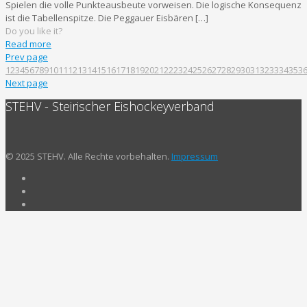
Spielen die volle Punkteausbeute vorweisen. Die logische Konsequenz
ist die Tabellenspitze. Die Peggauer Eisbären
[…]
Do you like it?
Read more
Prev page
1
2
3
4
5
6
7
8
9
10
11
12
13
14
15
16
17
18
19
20
21
22
23
24
25
26
27
28
29
30
31
32
33
34
35
3
Next page
STEHV - Steirischer Eishockeyverband
© 2025 STEHV. Alle Rechte vorbehalten.
Impressum