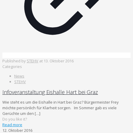
Published by
STEHV
at
13. Oktober 2016
Categories
News
STEHV
Infoveranstaltung Eishalle Hart bei Graz
Wie steht es um die Eishalle in Hart bei Graz? Bürgermeister Frey
möchte persönlich für Klarheit sorgen. Im Sommer gab es viele
Gerüchte um den
[…]
Do you like it?
Read more
12. Oktober 2016