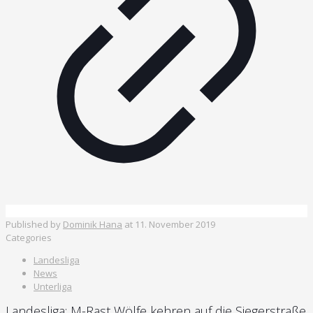
Published by
Dominik Hana
at
11. November 2019
Categories
Landesliga
News
Unterliga
Landesliga: M-Rast Wölfe kehren auf die Siegerstraße