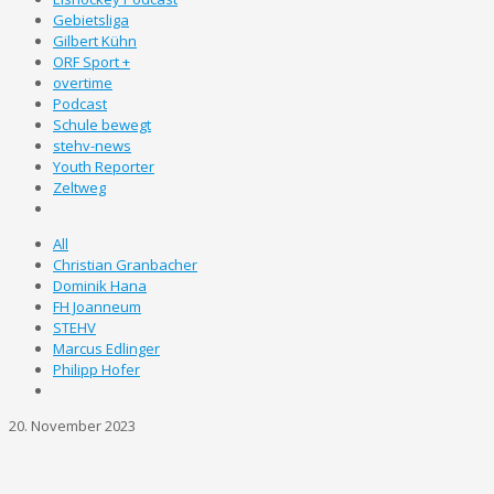
Gebietsliga
Gilbert Kühn
ORF Sport +
overtime
Podcast
Schule bewegt
stehv-news
Youth Reporter
Zeltweg
All
Christian Granbacher
Dominik Hana
FH Joanneum
STEHV
Marcus Edlinger
Philipp Hofer
20. November 2023