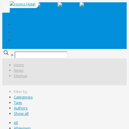
✕
Home
News
Eliteliga
Filter by
Categories
Tags
Authors
Show all
All
Allgemein