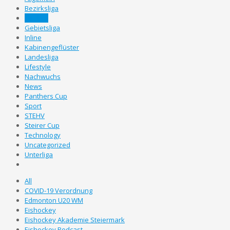
Bezirksliga
Eliteliga
Gebietsliga
Inline
Kabinengeflüster
Landesliga
Lifestyle
Nachwuchs
News
Panthers Cup
Sport
STEHV
Steirer Cup
Technology
Uncategorized
Unterliga
All
COVID-19 Verordnung
Edmonton U20 WM
Eishockey
Eishockey Akademie Steiermark
Eishockey Podcast