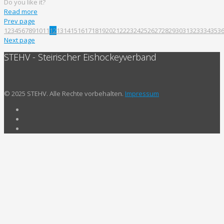
Do you like it?
Read more
Prev page
1
2
3
4
5
6
7
8
9
10
11
12
13
14
15
16
17
18
19
20
21
22
23
24
25
26
27
28
29
30
31
32
33
34
35
3
Next page
STEHV - Steirischer Eishockeyverband
© 2025 STEHV. Alle Rechte vorbehalten.
Impressum