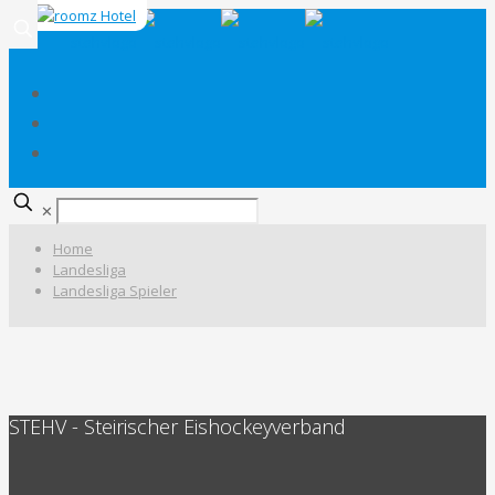
✕
Home
Landesliga
Landesliga Spieler
STEHV - Steirischer Eishockeyverband