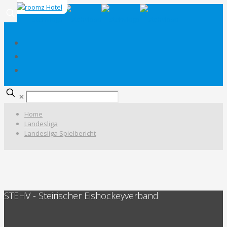
✕
Home
Landesliga
Landesliga Spielbericht
STEHV - Steirischer Eishockeyverband