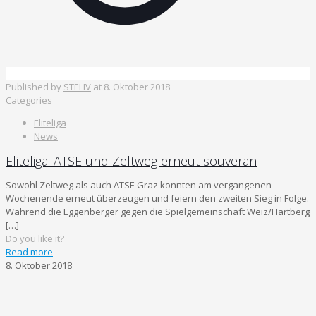
Published by
STEHV
at
8. Oktober 2018
Categories
Eliteliga
News
Eliteliga: ATSE und Zeltweg erneut souverän
Sowohl Zeltweg als auch ATSE Graz konnten am vergangenen
Wochenende erneut überzeugen und feiern den zweiten Sieg in Folge.
Während die Eggenberger gegen die Spielgemeinschaft Weiz/Hartberg
[…]
Do you like it?
Read more
8. Oktober 2018