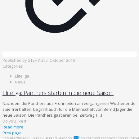
Published by
STEHV
at
5. Oktober 2018
Categories
Eliteliga
News
Eliteliga: Panthers starten in die neue Saison
Nachdem die Panthers aus Frohnleiten am vergangenen Wochenende
spielfrei hatten, beginnt auch für die Mannschaft von Bernd Jäger die
neue Saison. Die Panthers gastieren bei Zeltweg.
[…]
Do you like it?
Read more
Prev page
1
2
3
4
5
6
7
8
9
10
11
12
13
14
15
16
17
18
19
20
21
22
23
24
25
26
27
28
29
30
31
32
33
34
35
3