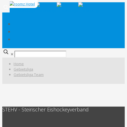
✕
Home
Gebietsliga
Gebietsliga Team
STEHV - Steirischer Eishockeyverband