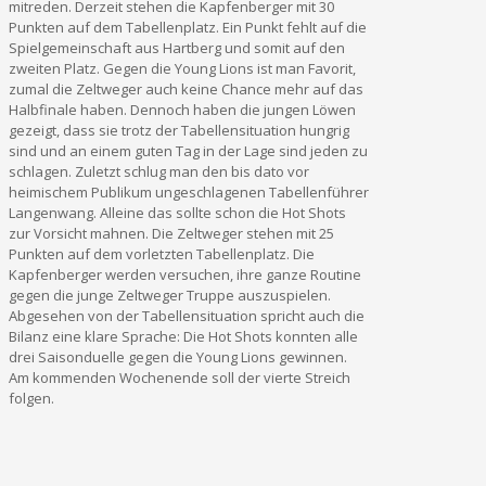
mitreden. Derzeit stehen die Kapfenberger mit 30
Punkten auf dem Tabellenplatz. Ein Punkt fehlt auf die
Spielgemeinschaft aus Hartberg und somit auf den
zweiten Platz. Gegen die Young Lions ist man Favorit,
zumal die Zeltweger auch keine Chance mehr auf das
Halbfinale haben. Dennoch haben die jungen Löwen
gezeigt, dass sie trotz der Tabellensituation hungrig
sind und an einem guten Tag in der Lage sind jeden zu
schlagen. Zuletzt schlug man den bis dato vor
heimischem Publikum ungeschlagenen Tabellenführer
Langenwang. Alleine das sollte schon die Hot Shots
zur Vorsicht mahnen. Die Zeltweger stehen mit 25
Punkten auf dem vorletzten Tabellenplatz. Die
Kapfenberger werden versuchen, ihre ganze Routine
gegen die junge Zeltweger Truppe auszuspielen.
Abgesehen von der Tabellensituation spricht auch die
Bilanz eine klare Sprache: Die Hot Shots konnten alle
drei Saisonduelle gegen die Young Lions gewinnen.
Am kommenden Wochenende soll der vierte Streich
folgen.