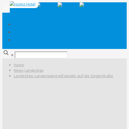
✕
Home
News
Landesliga
Landesliga: Langenwang will wieder auf die Siegerstraße