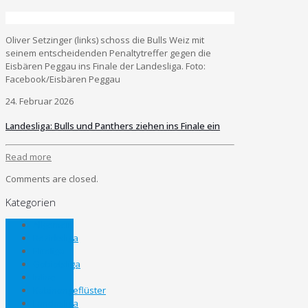
Oliver Setzinger (links) schoss die Bulls Weiz mit
seinem entscheidenden Penaltytreffer gegen die
Eisbären Peggau ins Finale der Landesliga. Foto:
Facebook/Eisbären Peggau
24. Februar 2026
Landesliga: Bulls und Panthers ziehen ins Finale ein
Read more
Comments are closed.
Kategorien
Allgemein
Bezirksliga
Eliteliga
Gebietsliga
Inline
Kabinengeflüster
Landesliga