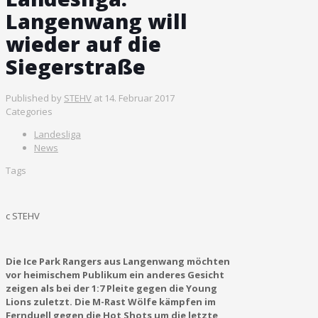
Langenwang will
wieder auf die
Siegerstraße
Published by
STEHV
at
14. Februar 2017
Categories
Landesliga
News
Tags
c STEHV
Die Ice Park Rangers aus Langenwang möchten
vor heimischem Publikum ein anderes Gesicht
zeigen als bei der 1:7 Pleite gegen die Young
Lions zuletzt. Die M-Rast Wölfe kämpfen im
Fernduell gegen die Hot Shots um die letzte