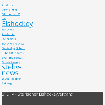
COVID-19
Verordnung
Edmonton U20
WM
Eishockey
Eishockey
Akademie
Steiermark
Eishockey Podcast
Gebietsliga
Gilbert
Kühn
ORF Sport +
overtime
Podcast
Schule bewegt
stehv-
news
Youth Reporter
Zeltweg
STEHV - Steirischer Eishockeyverband