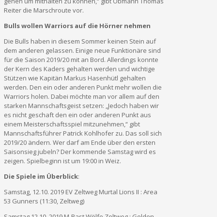
gehen um mithalten zu können,“ gibt Obmann Thomas
Reiter die Marschroute vor.
Bulls wollen Warriors auf die Hörner nehmen
Die Bulls haben in diesem Sommer keinen Stein auf
dem anderen gelassen. Einige neue Funktionäre sind
für die Saison 2019/20 mit an Bord. Allerdings konnte
der Kern des Kaders gehalten werden und wichtige
Stützen wie Kapitän Markus Hasenhütl gehalten
werden. Den ein oder anderen Punkt mehr wollen die
Warriors holen. Dabei möchte man vor allem auf den
starken Mannschaftsgeist setzen: „Jedoch haben wir
es nicht geschaft den ein oder anderen Punkt aus
einem Meisterschaftsspiel mitzunehmen,“ gibt
Mannschaftsführer Patrick Kohlhofer zu. Das soll sich
2019/20 ändern. Wer darf am Ende über den ersten
Saisonsieg jubeln? Der kommende Samstag wird es
zeigen. Spielbeginn ist um 19:00 in Weiz.
Die Spiele im Überblick
:
Samstag, 12.10. 2019 EV Zeltweg Murtal Lions II : Area
53 Gunners (11:30, Zeltweg)
Samstag 12.10. 2019 M-Rast Wölfe Zeltweg : Golden