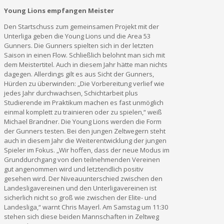
Young Lions empfangen Meister
Den Startschuss zum gemeinsamen Projekt mit der
Unterliga geben die Young Lions und die Area 53
Gunners. Die Gunners spielten sich in der letzten
Saison in einen Flow. Schließlich belohnt man sich mit
dem Meistertitel. Auch in diesem Jahr hätte man nichts
dagegen. Allerdings gilt es aus Sicht der Gunners,
Hürden zu überwinden: „Die Vorbereitung verlief wie
jedes Jahr durchwachsen, Schichtarbeit plus
Studierende im Praktikum machen es fast unmöglich
einmal komplett zu trainieren oder zu spielen,“ weiß
Michael Brandner. Die Young Lions werden die Form
der Gunners testen. Bei den jungen Zeltwegern steht
auch in diesem Jahr die Weiterentwicklung der jungen
Spieler im Fokus. „Wir hoffen, dass der neue Modus im
Grunddurchgang von den teilnehmenden Vereinen
gut angenommen wird und letztendlich positiv
gesehen wird. Der Niveauunterschied zwischen den
Landesligavereinen und den Unterligavereinen ist
sicherlich nicht so groß wie zwischen der Elite- und
Landesliga,“ warnt Chris Mayerl. Am Samstag um 11:30
stehen sich diese beiden Mannschaften in Zeltweg