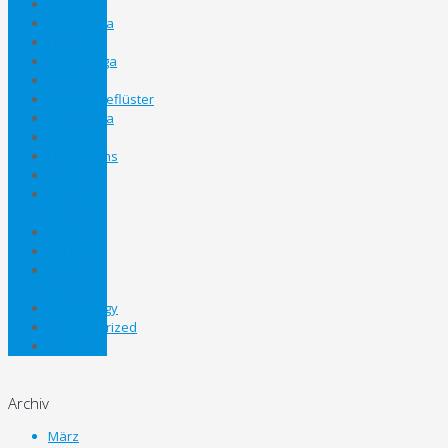
Allgemein
Bezirksliga
Eliteliga
Gebietsliga
Inline
Kabinengeflüster
Landesliga
Lifestyle
Nachwuchs
News
Panthers
Cup
Sport
STEHV
Steirer
Cup
Technology
Uncategorized
Unterliga
Archiv
März