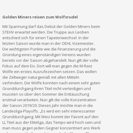
Golden Miners reisen zum Wolfsrudel
Mit Spannung darf das Debüt der Golden Miners beim
STEHV erwartet werden. Die Truppe aus Leoben
entschied sich für einen Tapetenwechsel. In der
letzten Saison wurde man in der OEHL Vizemeister.
Die wichtigsten Punkte wie die Finanzierung und die
Gründung eines eigenständigen Vereins wurden
bereits vor der Saison abgehandelt. Nun gilt der volle
Fokus auf dem Eis. Dort will man gegen die M-Rast
Wölfe ein erstes Ausrufezeichen setzen. Das wollen
die Zeltweger naturgemäß mit allen Mitteln
verhindern. Die Wölfe konnten nach einem sehr guten
Grunddurchgang ihren Titel nicht verteidigen und
mussten so über den Sommer die Enttäuschung
erstmal verarbeiten. Nun gilt die volle Konzentration
der Saison 2019/20. Dieses Jahr möchte man in die
Landesliga-Playoffs. „Es wird ein sehr interessanter
Grunddurchgang. Mit Weiz kommt der Favorit auf den
LL Titel aus der Eliteliga, das Tempo wird hoch sein und
man muss gegen jeden Gegner konzentriert ans Werk