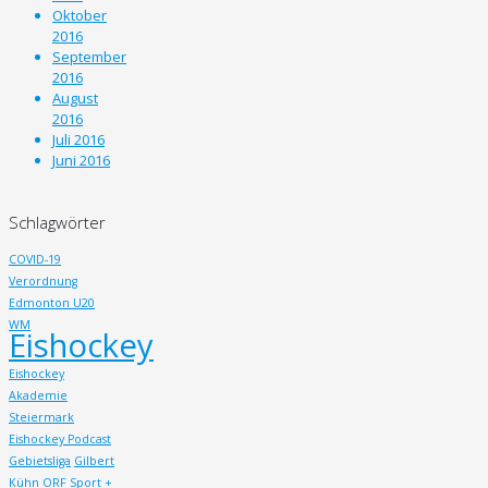
Oktober
2016
September
2016
August
2016
Juli 2016
Juni 2016
Schlagwörter
COVID-19
Verordnung
Edmonton U20
WM
Eishockey
Eishockey
Akademie
Steiermark
Eishockey Podcast
Gebietsliga
Gilbert
Kühn
ORF Sport +