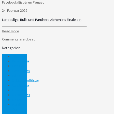
Facebook/Eisbären Peggau
24. Februar 2026
Landesliga: Bulls und Panthers ziehen ins Finale ein
Read more
Comments are closed.
Kategorien
Allgemein
Bezirksliga
Eliteliga
Gebietsliga
Inline
Kabinengeflüster
Landesliga
Lifestyle
Nachwuchs
News
Panthers
Cup