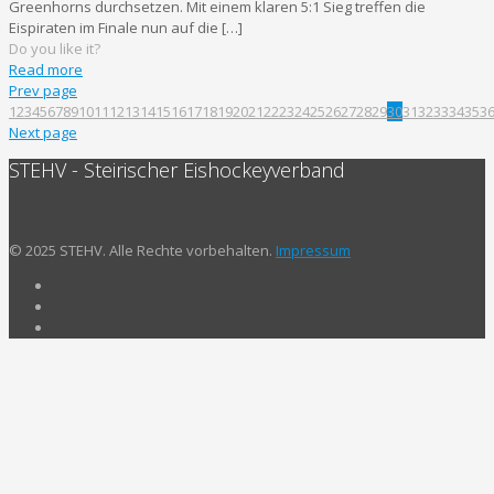
Greenhorns durchsetzen. Mit einem klaren 5:1 Sieg treffen die
Eispiraten im Finale nun auf die
[…]
Do you like it?
Read more
Prev page
1
2
3
4
5
6
7
8
9
10
11
12
13
14
15
16
17
18
19
20
21
22
23
24
25
26
27
28
29
30
31
32
33
34
35
3
Next page
STEHV - Steirischer Eishockeyverband
© 2025 STEHV. Alle Rechte vorbehalten.
Impressum