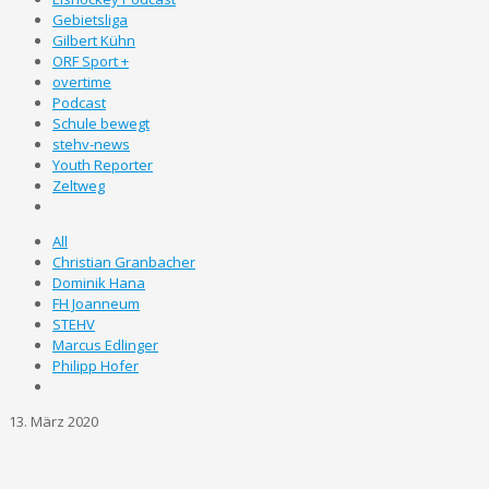
Gebietsliga
Gilbert Kühn
ORF Sport +
overtime
Podcast
Schule bewegt
stehv-news
Youth Reporter
Zeltweg
All
Christian Granbacher
Dominik Hana
FH Joanneum
STEHV
Marcus Edlinger
Philipp Hofer
13. März 2020