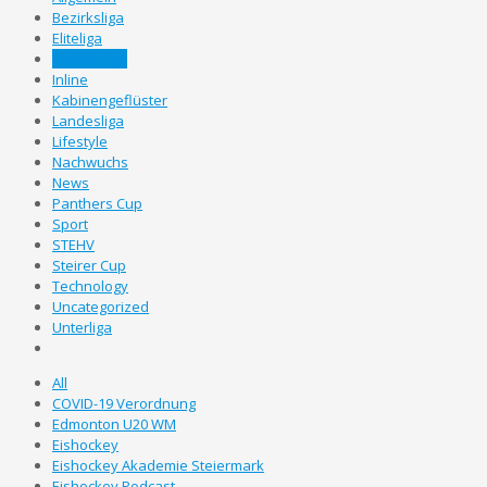
Bezirksliga
Eliteliga
Gebietsliga
Inline
Kabinengeflüster
Landesliga
Lifestyle
Nachwuchs
News
Panthers Cup
Sport
STEHV
Steirer Cup
Technology
Uncategorized
Unterliga
All
COVID-19 Verordnung
Edmonton U20 WM
Eishockey
Eishockey Akademie Steiermark
Eishockey Podcast