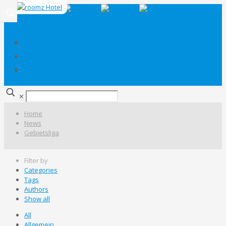
✕
Home
News
Gebietsliga
Filter by
Categories
Tags
Authors
Show all
All
Allgemein