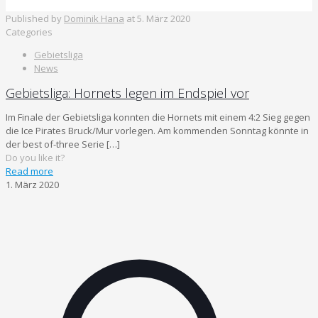
Published by
Dominik Hana
at
5. März 2020
Categories
Gebietsliga
News
Gebietsliga: Hornets legen im Endspiel vor
Im Finale der Gebietsliga konnten die Hornets mit einem 4:2 Sieg gegen
die Ice Pirates Bruck/Mur vorlegen. Am kommenden Sonntag könnte in
der best of-three Serie
[…]
Do you like it?
Read more
1. März 2020