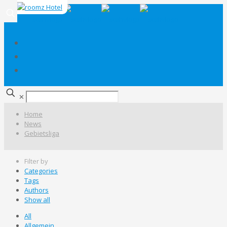
✕
Home
News
Gebietsliga
Filter by
Categories
Tags
Authors
Show all
All
Allgemein