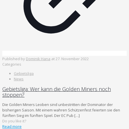
Published by
Dominik Hana
at
27. November 2022
Categories
Gebietsliga
News
Gebietsliga: Wer kann die Golden Miners noch
stoppen?
Die Golden Miners Leoben sind unbestritten der Dominator der
bisherigen Saison. Mit einem wahren Schützenfest feierten sie den
fünften Sieg im fünften Spiel. Der EC Pub
[…]
Do you like it?
Read more