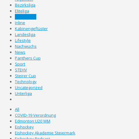
Bezirksliga
Eliteliga
Gebietsliga
Inline
Kabinengeflüster
Landesliga
Lifestyle
Nachwuchs
News
Panthers Cup
Sport
STEHV
Steirer Cup
Technology
Uncategorized
Unterliga
All
COVID-19 Verordnung
Edmonton U20 WM
Eishockey
Eishockey Akademie Steiermark
Eishockey Podcast