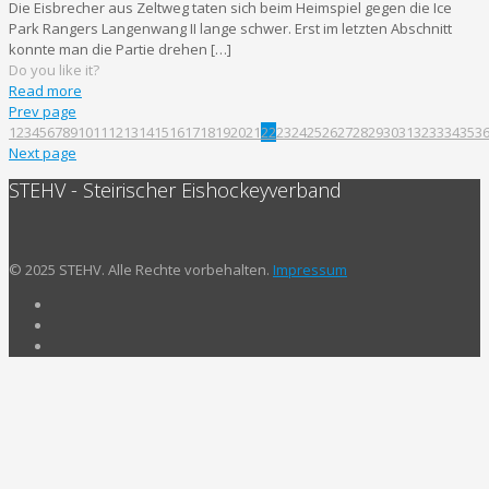
Die Eisbrecher aus Zeltweg taten sich beim Heimspiel gegen die Ice
Park Rangers Langenwang II lange schwer. Erst im letzten Abschnitt
konnte man die Partie drehen
[…]
Do you like it?
Read more
Prev page
1
2
3
4
5
6
7
8
9
10
11
12
13
14
15
16
17
18
19
20
21
22
23
24
25
26
27
28
29
30
31
32
33
34
35
3
Next page
STEHV - Steirischer Eishockeyverband
© 2025 STEHV. Alle Rechte vorbehalten.
Impressum