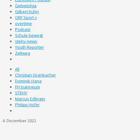
Gebietsliga
Gilbert Kühn
ORF Sport +
overtime
Podcast
Schule bewegt
stehv-news
Youth Reporter
Zeltweg
All
Christian Granbacher
Dominik Hana
FH Joanneum
STEHV
Marcus Edlinger
Philipp Hofer
4. Dezember 2022