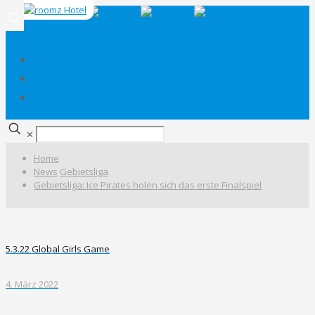
✕
Home
News
Gebietsliga
Gebietsliga: Ice Pirates holen sich das erste Finalspiel
5.3.22 Global Girls Game
4. März 2022