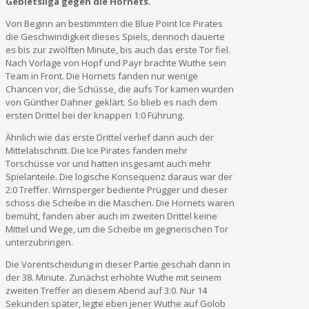
Gebietsliga gegen die Hornets.
Von Beginn an bestimmten die Blue Point Ice Pirates
die Geschwindigkeit dieses Spiels, dennoch dauerte
es bis zur zwölften Minute, bis auch das erste Tor fiel.
Nach Vorlage von Hopf und Payr brachte Wuthe sein
Team in Front. Die Hornets fanden nur wenige
Chancen vor, die Schüsse, die aufs Tor kamen wurden
von Günther Dahner geklärt. So blieb es nach dem
ersten Drittel bei der knappen 1:0 Führung.
Ähnlich wie das erste Drittel verlief dann auch der
Mittelabschnitt. Die Ice Pirates fanden mehr
Torschüsse vor und hatten insgesamt auch mehr
Spielanteile. Die logische Konsequenz daraus war der
2:0 Treffer. Wirnsperger bediente Prügger und dieser
schoss die Scheibe in die Maschen. Die Hornets waren
bemüht, fanden aber auch im zweiten Drittel keine
Mittel und Wege, um die Scheibe im gegnerischen Tor
unterzubringen.
Die Vorentscheidung in dieser Partie geschah dann in
der 38. Minute. Zunächst erhöhte Wuthe mit seinem
zweiten Treffer an diesem Abend auf 3:0. Nur 14
Sekunden später, legte eben jener Wuthe auf Golob