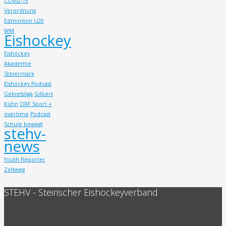
COVID-19
Verordnung
Edmonton U20
WM
Eishockey
Eishockey
Akademie
Steiermark
Eishockey Podcast
Gebietsliga
Gilbert
Kühn
ORF Sport +
overtime
Podcast
Schule bewegt
stehv-
news
Youth Reporter
Zeltweg
STEHV - Steirischer Eishockeyverband