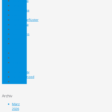
Bezirksliga
Eliteliga
Gebietsliga
Inline
Kabinengeflüster
Landesliga
Lifestyle
Nachwuchs
News
Panthers
Cup
Sport
STEHV
Steirer
Cup
Technology
Uncategorized
Unterliga
Archiv
März
2026