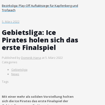
Bezirksliga: Play-Off Auftaktsiege für Kapfenberg und
Trofaiach
5. März 2022
Gebietsliga: Ice
Pirates holen sich das
erste Finalspiel
Published by
Dominik Hana
at
5. März 2022
Categories
Gebietsliga
News
Tags
Mit einer mehr als soliden Vorstellung holten
sich die Ice Pirates das erste Finalspiel der