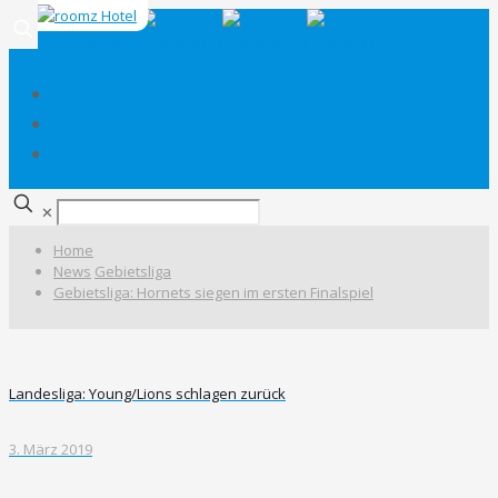
✕
Home
News
Gebietsliga
Gebietsliga: Hornets siegen im ersten Finalspiel
Landesliga: Young/Lions schlagen zurück
3. März 2019