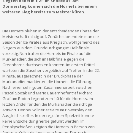
siegten dabei mit 2:1 im Shootout. Am
Donnerstag können sich die Hornets bei einem
weiteren Sieg bereits zum Meister küren.
Die Hornets blühen in der entscheidenden Phase der
Meisterschaft richtig auf. Zunächst beendete man die
Saison der Ice Pirates aus Krieglach, wohlgemerkt des
Siegers aus dem Grunddurchgang im Halbfinale
vorzeitig. Nun trafen die Hornets im Finale auf die
Murkanadier, die sich im Halbfinale gegen die
Greenhorns durchsetzen konnten. Im ersten Drittel
warteten die Zuseher vergeblich auf Treffer. In der 22.
Minute, ausgerechnet in der Druckphase der
Murkanadier markierten die Hornets die Führung.
Nach einer sehr guten Zusammenarbeit zwischen
Pascal Spicak und Mario Bauernhofer traf Richard
Graf am Boden liegend zum 1:0 für die Hornets. Im
letzten Drittel fanden die Murkanadier die richtige
Antwort. Dennis Söllner erzielte im Powerplay den
Ausgleichstreffer. In der regulären Spielzeit konnte
keine Entscheidung herbeigeführt werden. Im
Penaltyschießen zeigten die Hornets in Person von
Andreas Koller die besseren Nerven. Das erste