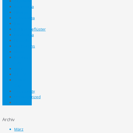
Allgemein
Bezirksliga
Eliteliga
Gebietsliga
Inline
Kabinengeflüster
Landesliga
Lifestyle
Nachwuchs
News
Panthers
Cup
Sport
STEHV
Steirer
Cup
Technology
Uncategorized
Unterliga
Archiv
März