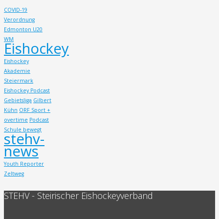
COVID-19
Verordnung
Edmonton U20
WM
Eishockey
Eishockey
Akademie
Steiermark
Eishockey Podcast
Gebietsliga
Gilbert
Kühn
ORF Sport +
overtime
Podcast
Schule bewegt
stehv-
news
Youth Reporter
Zeltweg
STEHV - Steirischer Eishockeyverband