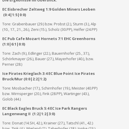
EC Eisbrecher Zeltweg 1:9 Golden Miners Leoben
(0:4|1:5|0:0)
Tore: Grabenbauer (29.) bzw. Probst (2.), Sturm (3.), Alp
(10., 17., 21., 26.), Zeni (15.), Scholz (30.PP), Helfer (24.PP)
EC Pub Cafe Mozart Hornets 7:1 EHC Greenhorns
(1:0|6:1|0:0)
Tore: Zach (9.), Edlinger (22.), Bauernhofer (25., 37.),
Schörkmayer (26.), Bauer (27.), Mayerhofer (40.), bzw.
Perner (28.)
Ice Pirates Krieglach 3:4 EC Blue Point Ice Pirates
Bruck/Mur (0:0|2:2|1:2)
Tore: Mosbacher (17.), Schirnhofer (19.), Meister (40.PP)
bzw. Wirnsperger (20.), Fink (28.PP), Wartinger (43.),
Golob (44.)
EC Black Eagles Bruck 5:4 EC Ice Park Rangers
Langenwang II (1:2|1:2|3:0)
Tore: Donat (14.SH, 42.), Krainer (27.), Tatschl (41., 42.)
bzw. Zink (4.), Wieland (7.), Taberhofer (18.), Jonke (23.)