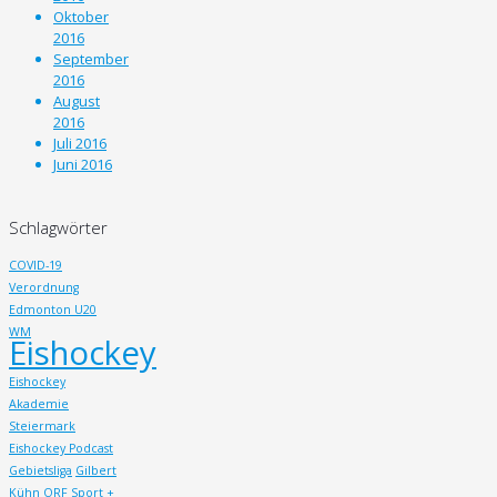
Oktober
2016
September
2016
August
2016
Juli 2016
Juni 2016
Schlagwörter
COVID-19
Verordnung
Edmonton U20
WM
Eishockey
Eishockey
Akademie
Steiermark
Eishockey Podcast
Gebietsliga
Gilbert
Kühn
ORF Sport +