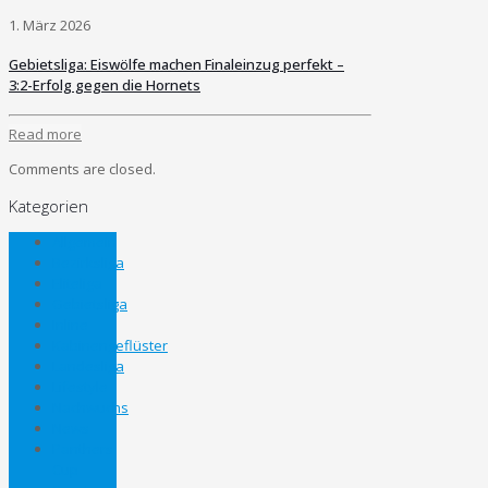
1. März 2026
Gebietsliga: Eiswölfe machen Finaleinzug perfekt –
3:2-Erfolg gegen die Hornets
Read more
Comments are closed.
Kategorien
Allgemein
Bezirksliga
Eliteliga
Gebietsliga
Inline
Kabinengeflüster
Landesliga
Lifestyle
Nachwuchs
News
Panthers
Cup