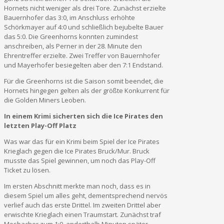
Hornets nicht weniger als drei Tore. Zunächst erzielte
Bauernhofer das 3:0, im Anschluss erhöhte
Schörkmayer auf 4:0 und schließlich bejubelte Bauer
das 5:0. Die Greenhorns konnten zumindest
anschreiben, als Perner in der 28. Minute den
Ehrentreffer erzielte. Zwei Treffer von Bauernhofer
und Mayerhofer besiegelten aber den 7:1 Endstand.
Für die Greenhorns ist die Saison somit beendet, die
Hornets hingegen gelten als der größte Konkurrent für
die Golden Miners Leoben.
In einem Krimi sicherten sich die Ice Pirates den
letzten Play-Off Platz
Was war das für ein Krimi beim Spiel der Ice Pirates
Krieglach gegen die Ice Pirates Bruck/Mur. Bruck
musste das Spiel gewinnen, um noch das Play-Off
Ticket zu lösen.
Im ersten Abschnitt merkte man noch, dass es in
diesem Spiel um alles geht, dementsprechend nervös
verlief auch das erste Drittel. Im zweiten Drittel aber
erwischte Krieglach einen Traumstart. Zunächst traf
Mosbacher zum 1:0, anderthalb Minuten später