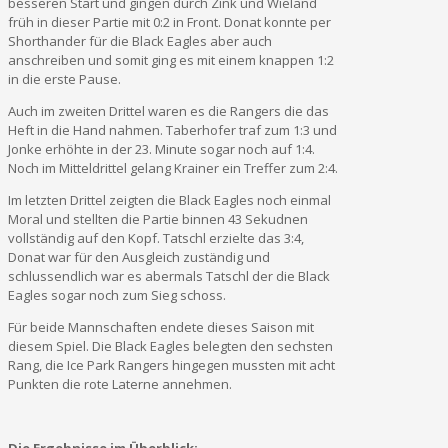
besseren Start und gingen durch Zink und Wieland
früh in dieser Partie mit 0:2 in Front. Donat konnte per
Shorthander für die Black Eagles aber auch
anschreiben und somit ging es mit einem knappen 1:2
in die erste Pause.
Auch im zweiten Drittel waren es die Rangers die das
Heft in die Hand nahmen. Taberhofer traf zum 1:3 und
Jonke erhöhte in der 23. Minute sogar noch auf 1:4.
Noch im Mitteldrittel gelang Krainer ein Treffer zum 2:4.
Im letzten Drittel zeigten die Black Eagles noch einmal
Moral und stellten die Partie binnen 43 Sekudnen
vollständig auf den Kopf. Tatschl erzielte das 3:4,
Donat war für den Ausgleich zuständig und
schlussendlich war es abermals Tatschl der die Black
Eagles sogar noch zum Sieg schoss.
Für beide Mannschaften endete dieses Saison mit
diesem Spiel. Die Black Eagles belegten den sechsten
Rang, die Ice Park Rangers hingegen mussten mit acht
Punkten die rote Laterne annehmen.
Die Ergebnisse im Überblick: