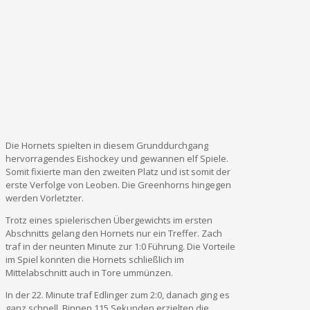
Die Hornets spielten in diesem Grunddurchgang
hervorragendes Eishockey und gewannen elf Spiele.
Somit fixierte man den zweiten Platz und ist somit der
erste Verfolge von Leoben. Die Greenhorns hingegen
werden Vorletzter.
Trotz eines spielerischen Übergewichts im ersten
Abschnitts gelang den Hornets nur ein Treffer. Zach
traf in der neunten Minute zur 1:0 Führung. Die Vorteile
im Spiel konnten die Hornets schließlich im
Mittelabschnitt auch in Tore ummünzen.
In der 22. Minute traf Edlinger zum 2:0, danach ging es
ganz schnell. Binnen 115 Sekunden erzielten die