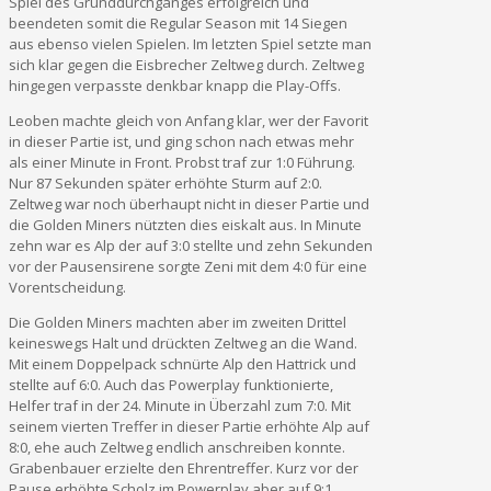
Spiel des Grunddurchganges erfolgreich und
beendeten somit die Regular Season mit 14 Siegen
aus ebenso vielen Spielen. Im letzten Spiel setzte man
sich klar gegen die Eisbrecher Zeltweg durch. Zeltweg
hingegen verpasste denkbar knapp die Play-Offs.
Leoben machte gleich von Anfang klar, wer der Favorit
in dieser Partie ist, und ging schon nach etwas mehr
als einer Minute in Front. Probst traf zur 1:0 Führung.
Nur 87 Sekunden später erhöhte Sturm auf 2:0.
Zeltweg war noch überhaupt nicht in dieser Partie und
die Golden Miners nützten dies eiskalt aus. In Minute
zehn war es Alp der auf 3:0 stellte und zehn Sekunden
vor der Pausensirene sorgte Zeni mit dem 4:0 für eine
Vorentscheidung.
Die Golden Miners machten aber im zweiten Drittel
keineswegs Halt und drückten Zeltweg an die Wand.
Mit einem Doppelpack schnürte Alp den Hattrick und
stellte auf 6:0. Auch das Powerplay funktionierte,
Helfer traf in der 24. Minute in Überzahl zum 7:0. Mit
seinem vierten Treffer in dieser Partie erhöhte Alp auf
8:0, ehe auch Zeltweg endlich anschreiben konnte.
Grabenbauer erzielte den Ehrentreffer. Kurz vor der
Pause erhöhte Scholz im Powerplay aber auf 9:1.