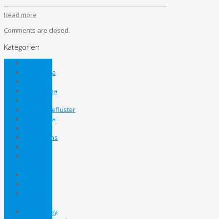
Read more
Comments are closed.
Kategorien
Allgemein
Bezirksliga
Eliteliga
Gebietsliga
Inline
Kabinengeflüster
Landesliga
Lifestyle
Nachwuchs
News
Panthers
Cup
Sport
STEHV
Steirer
Cup
Technology