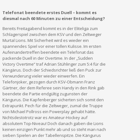
Telefonat beendete erstes Duell – kommt es
diesmal nach 60 Minuten zu einer Entscheidung?
Bereits Freitagabend kommt es in der Eliteliga zum
Schlagerspiel zwischen dem KSV und den Zeltweger
Murtal Lions. Mit Sicherheit wird es wieder ein
spannendes Spiel vor einer tollen Kulisse. Im ersten
Aufeinandertreffen beendete ein Telefonat das
packende Duell in der Overtime. In der „Sudden
Victory Overtime“ traf Adrian Stühlinger zum 5:4 für die
Kängärus. Doch der Schiedsrichter ließ den Puck zur
Verwunderung vieler wieder einwerfen. Ein
Telefonjoker, gezogen durch KSV-Obmann Franz
Gärtner, der dem Referee sein Handy in den Rink gab
beendete die Partie endgültig zugunsten der
Kängurus. Die Kapfenberger sicherten sich somit den
Extrapunkt. Pech für die Zeltweger, zumal die Truppe
von Michael Pollross ein Powerplay gehabt hätte.
Nichtsdestotrotz war es Amateur-Hockey auf
absolutem Top-Niveau! Doch danach gaben die Lions
keinen einzigen Punkt mehr ab und so steht man nach
sieben Spielen an der Tabellenspitze. Die Kängurus