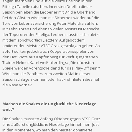
sogar überholen und auf die vierte Position in der
Eliteliga-Tabelle rutschen. Im ersten Duell in dieser
Saison behielten die Leobener mit 8:4 die Oberhand.
Bei den Gästen wird man mit Sicherheit wieder auf die
Tore von Lebensversicherung Peter Mateicka zählen.
Mit zehn Toren und ebenso vielen Assists ist Mateicka
der Topscorer der Eliteliga. Leoben musste sich zuletzt
mit dem sprichwörtlich „letzten“ Aufgebot dem
amtierenden Meister ATSE Graz geschlagen geben. Ab
sofort sollten jedoch auch Kooperationsspieler von
den Hot Shots aus Kapfenberg zur Verfügung stehen.
Trainer Helmut Karel weiß allerdings: „Die nächsten
Spiele werden vorentscheidend für das Play-Off sein!“
Wird man die Panthers zum zweiten Mal in dieser
Saison schlagen können oder hat Frohnleiten diesmal
die Nase vorne?
Machen die Snakes die unglückliche Niederlage
wett?
Die Snakes mussten Anfang Oktober gegen ATSE Graz
eine äußerst unglückliche Niederlage hinnehmen. Just
in den Momenten, wo man den Meister dominierte