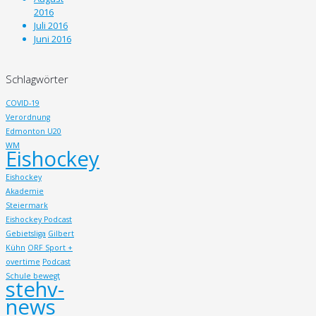
2016
Juli 2016
Juni 2016
Schlagwörter
COVID-19
Verordnung
Edmonton U20
WM
Eishockey
Eishockey
Akademie
Steiermark
Eishockey Podcast
Gebietsliga
Gilbert
Kühn
ORF Sport +
overtime
Podcast
Schule bewegt
stehv-
news