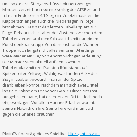
und sogar drei Stangenschüsse binnen weniger
Minuten verzeichnen konnte schlug der ATSE zu und
fuhr am Ende einen 4:1 Sieg ein. Zuletzt mussten die
Klapperschlangen auch drei Niederlagen in Folge
hinnehmen. Dies hat den letzten Tabellenplatz zur
Folge. Bekanntlich ist aber der Abstand zwischen dem
Tabellenvierten und dem Schlusslicht mit nur einem
Punkt denkbar knapp. Von daher ist für die Wanner-
Truppe noch längst nicht alles verloren. Allerdings
wäre wieder ein Sieg von enorm wichtiger Bedeutung.
Der Meister steht aktuell auf dem zweiten
Tabellenplatz mit drei Punkten Rückstand auf
Spitzenreiter Zeltweg. Wichtig war für den ATSE der
Sieg in Leoben, wodurch man an der Spitze
dranbleiben konnte. Nachdem man sich zwei Drittel
lang die Zähne am Leobener Goalie Oliver Zirngast
ausgebissen hatte, hat es im letzten Drittel doch noch
eingeschlagen. Vor allem Hannes Erlacher war mit
seinem Hattrick on fire. Seine Tore wird man auch
gegen die Snakes brauchen.
PlatinTV überträgt dieses Spiel live:
Hier geht es zum