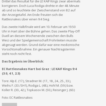
Drittel das Resultat für die LE KAIF Kings zwar abermals
korrigieren. Doch Luca Rodiga drehte in der 48. Minute
ab und so leuchtete der Zwischenstand von 8:2 auf
der Anzeigetafel. Am Ende freuten sich die
Rattlesnakes über einen 9:4 Sieg.
Das zweite Halbfinale wird am 10. Februar um 19.50
Uhr in Hart über die Bühne gehen. Das zweite Play-Off
Duell an diesem Wochenende zwischen den Bulls
Weiz und der Spielgemeinschaft Frohnleiten musste
abgesagt werden. Grund dafür war eine medizinische
Vorsichtsmaßnahme. Ein genauer Nachtragstermin
steht noch nicht fest.
Das Ergebnis im Überblick:
EC Rattlesnakes Hart bei Graz : LE KAIF Kings 9:4
(3:0, 4:1, 2:3)
Tore: Alp E. (17.), Stradner M. (17., 18., 24., 25., 33.),
Weihs F. (33./SH1), Rodiga L. (48.), Hohl M. (59.) bzw.
Koller R. (30., 42.), Topkasov M. (50.), Reisinger J. (60.)
Foto: EC Rattlesnakes