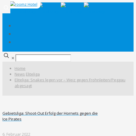
✕
Home
News
Eliteliga
Eliteliga: Snakes legen vor – Weiz gegen Frohnleiten/Peggau
abgesagt
Gebietsliga: Shoot-Out Erfolg der Hornets gegen die
Ice Pirates
6. Februar 2022