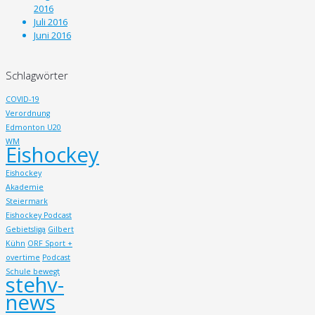
2016
Juli 2016
Juni 2016
Schlagwörter
COVID-19
Verordnung
Edmonton U20
WM
Eishockey
Eishockey
Akademie
Steiermark
Eishockey Podcast
Gebietsliga
Gilbert
Kühn
ORF Sport +
overtime
Podcast
Schule bewegt
stehv-
news