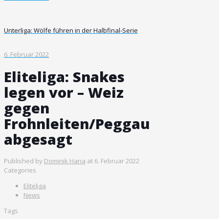
Unterliga: Wölfe führen in der Halbfinal-Serie
6. Februar 2022
Eliteliga: Snakes
legen vor – Weiz
gegen
Frohnleiten/Peggau
abgesagt
Published by
Dominik Hana
at
6. Februar 2022
Categories
Eliteliga
News
Tags