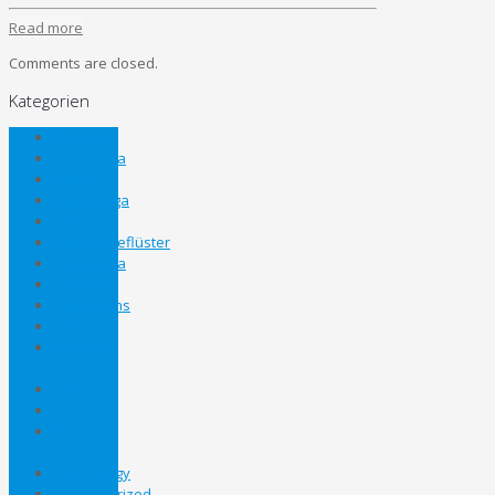
Read more
Comments are closed.
Kategorien
Allgemein
Bezirksliga
Eliteliga
Gebietsliga
Inline
Kabinengeflüster
Landesliga
Lifestyle
Nachwuchs
News
Panthers
Cup
Sport
STEHV
Steirer
Cup
Technology
Uncategorized