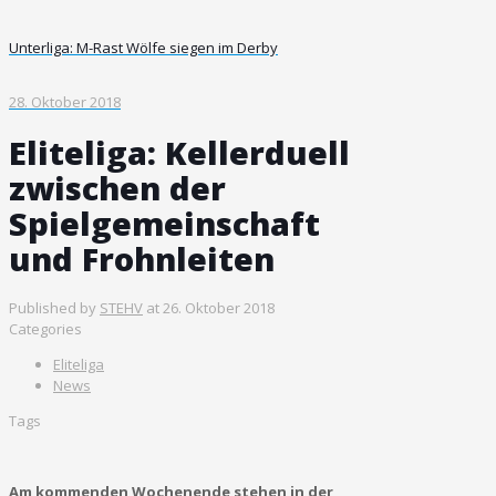
Unterliga: M-Rast Wölfe siegen im Derby
28. Oktober 2018
Eliteliga: Kellerduell
zwischen der
Spielgemeinschaft
und Frohnleiten
Published by
STEHV
at
26. Oktober 2018
Categories
Eliteliga
News
Tags
Am kommenden Wochenende stehen in der