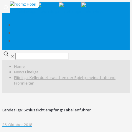
✕
Home
News
Eliteliga
Eliteliga: Kellerduell zwischen der Spielgemeinschaft und
Frohnleiten
Landesliga: Schlusslicht empfängt Tabellenführer
26. Oktober 2018