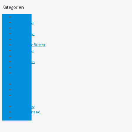
Kategorien
Allgemein
Bezirksliga
Eliteliga
Gebietsliga
Inline
Kabinengeflüster
Landesliga
Lifestyle
Nachwuchs
News
Panthers
Cup
Sport
STEHV
Steirer
Cup
Technology
Uncategorized
Unterliga