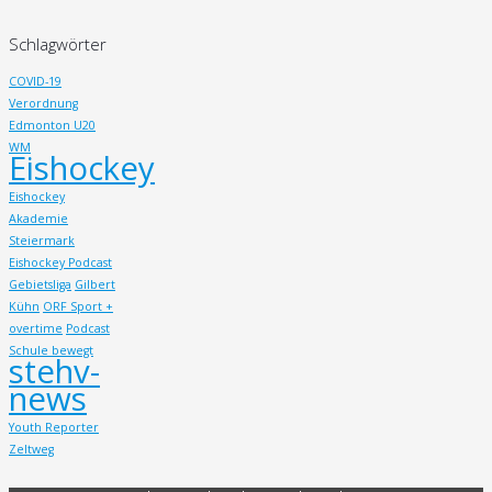
Schlagwörter
COVID-19
Verordnung
Edmonton U20
WM
Eishockey
Eishockey
Akademie
Steiermark
Eishockey Podcast
Gebietsliga
Gilbert
Kühn
ORF Sport +
overtime
Podcast
Schule bewegt
stehv-
news
Youth Reporter
Zeltweg