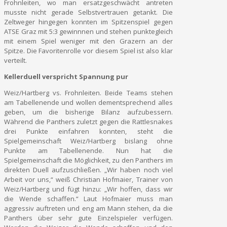
Frohnleiten, wo man ersatzgeschwächt antreten
musste nicht gerade Selbstvertrauen getankt. Die
Zeltweger hingegen konnten im Spitzenspiel gegen
ATSE Graz mit 5:3 gewinnnen und stehen punktegleich
mit einem Spiel weniger mit den Grazern an der
Spitze. Die Favoritenrolle vor diesem Spiel ist also klar
verteilt.
Kellerduell verspricht Spannung pur
Weiz/Hartberg vs. Frohnleiten. Beide Teams stehen
am Tabellenende und wollen dementsprechend alles
geben, um die bisherige Bilanz aufzubessern.
Während die Panthers zuletzt gegen die Rattlesnakes
drei Punkte einfahren konnten, steht die
Spielgemeinschaft Weiz/Hartberg bislang ohne
Punkte am Tabellenende. Nun hat die
Spielgemeinschaft die Möglichkeit, zu den Panthers im
direkten Duell aufzuschließen. „Wir haben noch viel
Arbeit vor uns,“ weiß Christian Hofmaier, Trainer von
Weiz/Hartberg und fügt hinzu: „Wir hoffen, dass wir
die Wende schaffen.“ Laut Hofmaier muss man
aggressiv auftreten und eng am Mann stehen, da die
Panthers über sehr gute Einzelspieler verfügen.