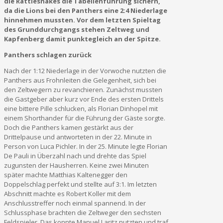
die Rattlesnakes die Tabellenführung sichern,
da die Lions bei den Panthers eine 2:4 Niederlage
hinnehmen mussten. Vor dem letzten Spieltag
des Grunddurchgangs stehen Zeltweg und
Kapfenberg damit punktegleich an der Spitze.
Panthers schlagen zurück
Nach der 1:12 Niederlage in der Vorwoche nutzten die
Panthers aus Frohnleiten die Gelegenheit, sich bei
den Zeltwegern zu revanchieren. Zunächst mussten
die Gastgeber aber kurz vor Ende des ersten Drittels
eine bittere Pille schlucken, als Florian Dinhopel mit
einem Shorthander für die Führung der Gäste sorgte.
Doch die Panthers kamen gestärkt aus der
Drittelpause und antworteten in der 22. Minute in
Person von Luca Pichler. In der 25. Minute legte Florian
De Pauli in Überzahl nach und drehte das Spiel
zugunsten der Hausherren. Keine zwei Minuten
später machte Matthias Kaltenegger den
Doppelschlag perfekt und stellte auf 3:1. Im letzten
Abschnitt machte es Robert Koller mit dem
Anschlusstreffer noch einmal spannend. In der
Schlussphase brachten die Zeltweger den sechsten
Feldspieler. Das konnte Manuel Laritz nutzten und traf