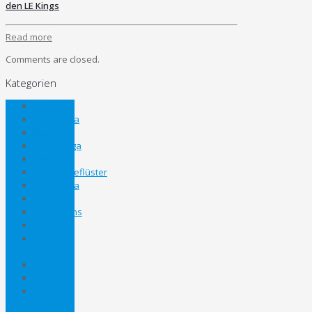
den LE Kings
Read more
Comments are closed.
Kategorien
Allgemein
Bezirksliga
Eliteliga
Gebietsliga
Inline
Kabinengeflüster
Landesliga
Lifestyle
Nachwuchs
News
Panthers
Cup
Sport
STEHV
Steirer
Cup