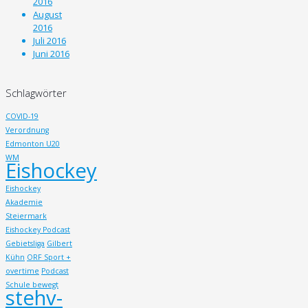
2016
August
2016
Juli 2016
Juni 2016
Schlagwörter
COVID-19
Verordnung
Edmonton U20
WM
Eishockey
Eishockey
Akademie
Steiermark
Eishockey Podcast
Gebietsliga
Gilbert
Kühn
ORF Sport +
overtime
Podcast
Schule bewegt
stehv-