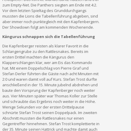
zum Empty-Net. Die Panthers siegten am Ende mit 4:2.
Vor dem letzten Spieltag des Grunddurchgangs
mussten die Lions die Tabellenführung abgeben, sind
aber immer noch punktegleich mit den Kapfenbergern.
Der Showdown folgt am kommenden Wochenende.
Kängurus schnappen sich die Tabellenführung
Die Kapfenberger reisten als klarer Favorit in die
Schlangengrube zu den Rattlesnakes. Bereits im
ersten Drittel machten die Kängurus den
Klapperschlangen klar, wer am Eis das Kommando
hat. Mit einem Doppelschlag von Pierre Graf und
Stefan Derler führten die Gäste nach acht Minuten mit
2:0 und waren damit voll auf Kurs. Stefan Trost durfte
anschließend in der 15. Minute jubelnd abdrehen und
baute den Vorsprung der Kapfenberger noch weiter
aus. Vier Minuten später war Thomas Koller zur Stelle
und schraubte das Ergebnis noch weiter in die Höhe.
Wenige Sekunden vor der ersten Drittelpause
schnürte Stefan Trost seinen Doppelpack. Im zweiten
Abschnitt mussten die Rattlesnakes nur einen
Gegentreffer hinnehmen. Stefan Trost komplettierte in
der 35. Minute seinen Hattrick und machte damit auch