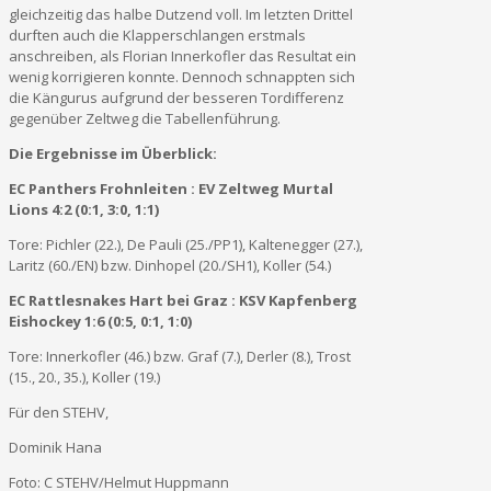
gleichzeitig das halbe Dutzend voll. Im letzten Drittel
durften auch die Klapperschlangen erstmals
anschreiben, als Florian Innerkofler das Resultat ein
wenig korrigieren konnte. Dennoch schnappten sich
die Kängurus aufgrund der besseren Tordifferenz
gegenüber Zeltweg die Tabellenführung.
Die Ergebnisse im Überblick:
EC Panthers Frohnleiten : EV Zeltweg Murtal
Lions 4:2 (0:1, 3:0, 1:1)
Tore: Pichler (22.), De Pauli (25./PP1), Kaltenegger (27.),
Laritz (60./EN) bzw. Dinhopel (20./SH1), Koller (54.)
EC Rattlesnakes Hart bei Graz : KSV Kapfenberg
Eishockey 1:6 (0:5, 0:1, 1:0)
Tore: Innerkofler (46.) bzw. Graf (7.), Derler (8.), Trost
(15., 20., 35.), Koller (19.)
Für den STEHV,
Dominik Hana
Foto: C STEHV/Helmut Huppmann