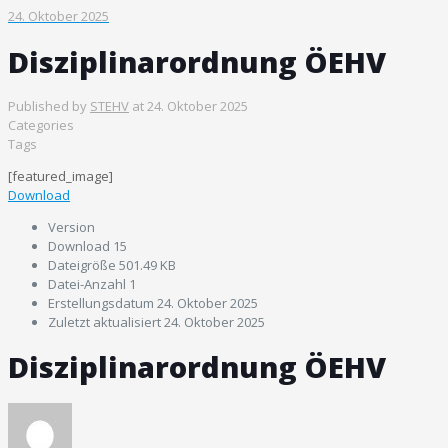
24. Oktober 2025
Disziplinarordnung ÖEHV
Published by
STEHV
at
24. Oktober 2025
Categories
Tags
[featured_image]
Download
Version
Download
15
Dateigröße
501.49 KB
Datei-Anzahl
1
Erstellungsdatum
24. Oktober 2025
Zuletzt aktualisiert
24. Oktober 2025
Disziplinarordnung ÖEHV