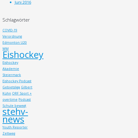
Juni 2016
Schlagwörter
COVID-19
Verordnung
Edmonton U20
WM
Eishockey
Eishockey
Akademie
Steiermark
Eishockey Podcast
Gebietsliga
Gilbert
Kühn
ORF Sport +
overtime
Podcast
Schule bewegt
stehv-
news
Youth Reporter
Zeltweg