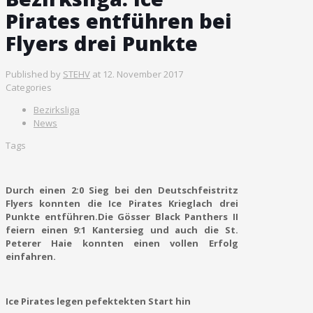
Pirates entführen bei
Flyers drei Punkte
Published by
STEHV
at
12. November 2017
Categories
Bezirksliga
News
Tags
Durch einen 2:0 Sieg bei den Deutschfeistritz
Flyers konnten die Ice Pirates Krieglach drei
Punkte entführen.Die Gösser Black Panthers II
feiern einen 9:1 Kantersieg und auch die St.
Peterer Haie konnten einen vollen Erfolg
einfahren.
Ice Pirates legen pefektekten Start hin