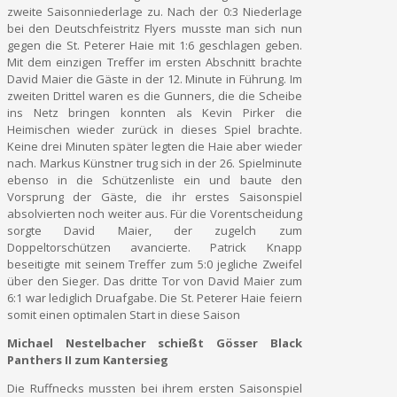
zweite Saisonniederlage zu. Nach der 0:3 Niederlage
bei den Deutschfeistritz Flyers musste man sich nun
gegen die St. Peterer Haie mit 1:6 geschlagen geben.
Mit dem einzigen Treffer im ersten Abschnitt brachte
David Maier die Gäste in der 12. Minute in Führung. Im
zweiten Drittel waren es die Gunners, die die Scheibe
ins Netz bringen konnten als Kevin Pirker die
Heimischen wieder zurück in dieses Spiel brachte.
Keine drei Minuten später legten die Haie aber wieder
nach. Markus Künstner trug sich in der 26. Spielminute
ebenso in die Schützenliste ein und baute den
Vorsprung der Gäste, die ihr erstes Saisonspiel
absolvierten noch weiter aus. Für die Vorentscheidung
sorgte David Maier, der zugelch zum
Doppeltorschützen avancierte. Patrick Knapp
beseitigte mit seinem Treffer zum 5:0 jegliche Zweifel
über den Sieger. Das dritte Tor von David Maier zum
6:1 war lediglich Druafgabe. Die St. Peterer Haie feiern
somit einen optimalen Start in diese Saison
Michael Nestelbacher schießt Gösser Black
Panthers II zum Kantersieg
Die Ruffnecks mussten bei ihrem ersten Saisonspiel