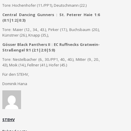
Tore: Hochenhofer (11./PP1), Deutschmann (22.)
Central Dancing Gunners : St. Peterer Haie 1:6
(0:1|1:2|0:3)
Tore: Maier (12., 34., 43.), Pirker (17.), Buchsbaum (20.),
Künstner (26.), Knapp (35,),
Gösser Black Panthers II : EC Ruffnecks Gratwein-
Straßengel 9:1 (2:1|2:0|5:0)
Tore: Nestelbacher (6., 30./PP1, 40., 40.), Mitter (9., 20.,
43), Moik (14.), Fellner (41.), Hofer (45.)
Für den STEHV,
Dominik Hana
STEHV