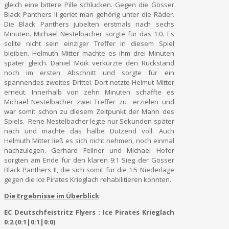
gleich eine bittere Pille schlucken. Gegen die Gösser
Black Panthers Ii geriet man gehörig unter die Räder.
Die Black Panthers jubelten erstmals nach sechs
Minuten. Michael Nestelbacher sorgte für das 1:0. Es
sollte nicht sein einziger Treffer in diesem Spiel
bleiben. Helmuth Mitter machte es ihm drei Minuten
später gleich. Daniel Moik verkürzte den Rückstand
noch im ersten Abschnitt und sorgte für ein
spannendes zweites Drittel. Dort netzte Helmut Mitter
erneut. Innerhalb von zehn Minuten schaffte es
Michael Nestelbacher zwei Treffer zu erzielen und
war somit schon zu diesem Zeitpunkt der Mann des
Spiels. Rene Nestelbacher legte nur Sekunden später
nach und machte das halbe Dutzend voll. Auch
Helmuth Mitter ließ es sich nicht nehmen, noch einmal
nachzulegen. Gerhard Fellner und Michael Hofer
sorgten am Ende für den klaren 9:1 Sieg der Gösser
Black Panthers II, die sich somit für die 1:5 Niederlage
gegen die Ice Pirates Krieglach rehabilitieren konnten.
Die Ergebnisse im Überblick
:
EC Deutschfeistritz Flyers : Ice Pirates Krieglach
0:2 (0:1|0:1|0:0)