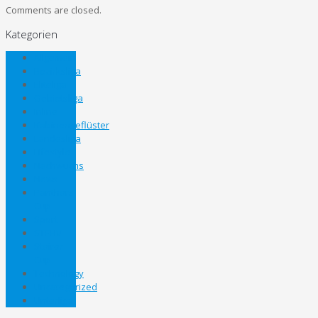
Comments are closed.
Kategorien
Allgemein
Bezirksliga
Eliteliga
Gebietsliga
Inline
Kabinengeflüster
Landesliga
Lifestyle
Nachwuchs
News
Panthers
Cup
Sport
STEHV
Steirer
Cup
Technology
Uncategorized
Unterliga