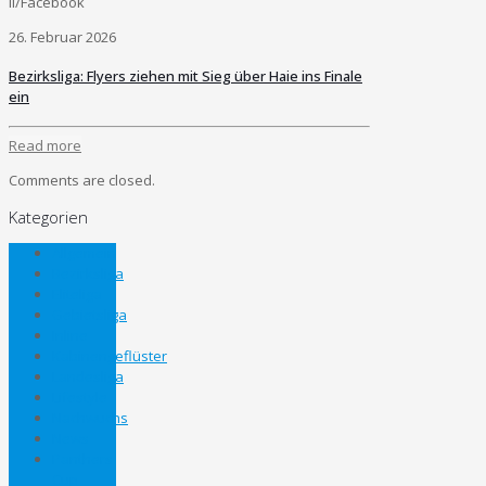
II/Facebook
26. Februar 2026
Bezirksliga: Flyers ziehen mit Sieg über Haie ins Finale
ein
Read more
Comments are closed.
Kategorien
Allgemein
Bezirksliga
Eliteliga
Gebietsliga
Inline
Kabinengeflüster
Landesliga
Lifestyle
Nachwuchs
News
Panthers
Cup