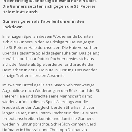
in der Eliteliga/Landesliga diesmal nur ein Spiel.
Die Gunners setzten sich gegen die St. Peterer
Haie mit 4:1 durch.
Gunners gehen als Tabellenführer in den
Lockdown
Im einzigen Spiel an diesem Wochenende konnten
sich die Gunners in der Bezirksliga zu Hause gegen
die St. Peterer Haie durchsetzen. Die Haie versuchten
über das gesamte Spiel dagegenzuhalten. Das gelang
zunächst auch, nur Patrick Pachner erwies sich aus
Sicht der Gäste als Spielverderber und brachte die
Heimischen in der 10. Minute in Führung. Das war der
einzige Treffer im ersten Abschnitt.
Im zweiten Drittel egalisierte Simon Sabitzer wenige
Augenblicke nach Wiederbeginn den Rückstand der St.
Peterer Haie und brachte seine Mannschaft damit
wieder zurück in dieses Spiel. Allerdings war die
Freude über den Ausgleich bei den Sharks nicht von
langer Dauer, zumal Patrick Pachner in der 19. Minute
erneut anschreiben konnte und damit die Gunners
wieder in Führung brachte. Schließlich konnten Gerd
Hofmann in Überzahl und Christoph Dolinar via