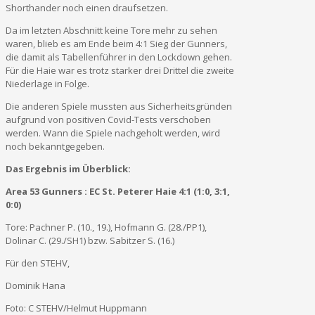
Shorthander noch einen draufsetzen.
Da im letzten Abschnitt keine Tore mehr zu sehen
waren, blieb es am Ende beim 4:1 Sieg der Gunners,
die damit als Tabellenführer in den Lockdown gehen.
Für die Haie war es trotz starker drei Drittel die zweite
Niederlage in Folge.
Die anderen Spiele mussten aus Sicherheitsgründen
aufgrund von positiven Covid-Tests verschoben
werden. Wann die Spiele nachgeholt werden, wird
noch bekanntgegeben.
Das Ergebnis im Überblick:
Area 53 Gunners : EC St. Peterer Haie 4:1 (1:0, 3:1,
0:0)
Tore: Pachner P. (10., 19.), Hofmann G. (28./PP1),
Dolinar C. (29./SH1) bzw. Sabitzer S. (16.)
Für den STEHV,
Dominik Hana
Foto: C STEHV/Helmut Huppmann