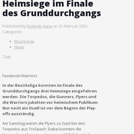
Heimsiege im Finale
des Grunddurchgangs
Published by
Dominik Hana
at
10. Februar 2023
Categories
Bezirksliga
News
Tags
Facebook/Warriors
In der Bezirksliga konnten im Finale des
Grunddurchgangs drei Heimsiege eingefahren
werden. Die Torpedos, die Gunners, Flyers und
die Warriors jubelten vor heimischem Publikum.
Nur noch ein Duell ist vor dem Beginn der Play-
offs ausständig.
Am Samstag waren die Flyers zu Gast bei den
Torpedos aus Trofaiach. Dabei konnten die