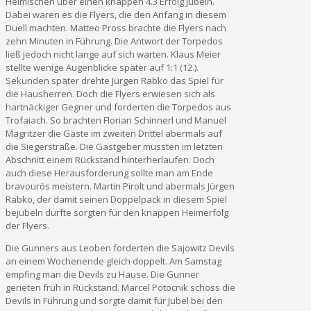
Heimischen über einen knappen 4.3 Erfolg jubeln.
Dabei waren es die Flyers, die den Anfang in diesem
Duell machten. Matteo Pross brachte die Flyers nach
zehn Minuten in Führung. Die Antwort der Torpedos
ließ jedoch nicht lange auf sich warten. Klaus Meier
stellte wenige Augenblicke später auf 1:1 (12.).
Sekunden später drehte Jürgen Rabko das Spiel für
die Hausherren. Doch die Flyers erwiesen sich als
hartnäckiger Gegner und forderten die Torpedos aus
Trofaiach. So brachten Florian Schinnerl und Manuel
Magritzer die Gäste im zweiten Drittel abermals auf
die Siegerstraße. Die Gastgeber mussten im letzten
Abschnitt einem Rückstand hinterherlaufen. Doch
auch diese Herausforderung sollte man am Ende
bravourös meistern. Martin Pirolt und abermals Jürgen
Rabko, der damit seinen Doppelpack in diesem Spiel
bejubeln durfte sorgten für den knappen Heimerfolg
der Flyers.
Die Gunners aus Leoben forderten die Sajowitz Devils
an einem Wochenende gleich doppelt. Am Samstag
empfing man die Devils zu Hause. Die Gunner
gerieten früh in Rückstand. Marcel Potocnik schoss die
Devils in Führung und sorgte damit für Jubel bei den