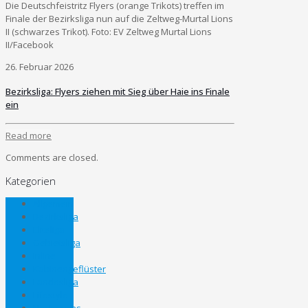
Die Deutschfeistritz Flyers (orange Trikots) treffen im
Finale der Bezirksliga nun auf die Zeltweg-Murtal Lions
II (schwarzes Trikot). Foto: EV Zeltweg Murtal Lions
II/Facebook
26. Februar 2026
Bezirksliga: Flyers ziehen mit Sieg über Haie ins Finale
ein
Read more
Comments are closed.
Kategorien
Allgemein
Bezirksliga
Eliteliga
Gebietsliga
Inline
Kabinengeflüster
Landesliga
Lifestyle
Nachwuchs