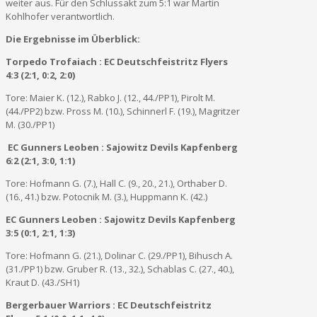
weiter aus. Für den Schlussakt zum 5:1 war Martin
Kohlhofer verantwortlich.
Die Ergebnisse im Überblick:
Torpedo Trofaiach : EC Deutschfeistritz Flyers
4:3 (2:1, 0:2, 2:0)
Tore: Maier K. (12.), Rabko J. (12., 44./PP1), Pirolt M.
(44./PP2) bzw. Pross M. (10.), Schinnerl F. (19.), Magritzer
M. (30./PP1)
EC Gunners Leoben : Sajowitz Devils Kapfenberg
6:2 (2:1, 3:0, 1:1)
Tore: Hofmann G. (7.), Hall C. (9., 20., 21.), Orthaber D.
(16., 41.) bzw. Potocnik M. (3.), Huppmann K. (42.)
EC Gunners Leoben : Sajowitz Devils Kapfenberg
3:5 (0:1, 2:1, 1:3)
Tore: Hofmann G. (21.), Dolinar C. (29./PP1), Bihusch A.
(31./PP1) bzw. Gruber R. (13., 32.), Schablas C. (27., 40.),
Kraut D. (43./SH1)
Bergerbauer Warriors : EC Deutschfeistritz