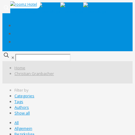
✕
Home
Christian Granbacher
Filter by
Categories
Tags
Authors
Show all
All
Allgemein
Bezirksliga