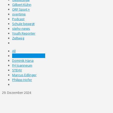
Gilbert Kühn
ORF Sport +
overtime
Podcast
Schule bewegt
stehv-news
Youth Reporter
Zeltweg
All
Christian Granbacher
Dominik Hana
FH Joanneum
STEHV
Marcus Edlinger
Philipp Hofer
29. Dezember 2024