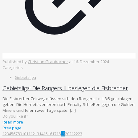
Published by
Christian Granbacher
at
16. Dezember 2024
Categories
Gebietsliga
Gebietsliga: Die Rangers II besiegen die Eisbrecher
Die Eisbrecher Zeltweg müssen sich den Rangers II mit 3:5 geschlagen
geben. Die Hornets verlieren nach Penalty-Schießen gegen die Golden
Miners und feiern zwei Tage später
[…]
Do you like it?
Read more
Prev page
1
2
3
4
5
6
7
8
9
10
11
12
13
14
15
16
17
18
19
20
21
22
23