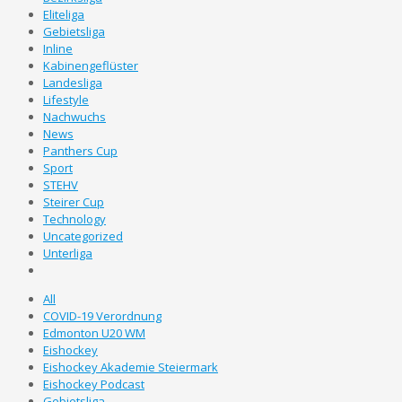
Eliteliga
Gebietsliga
Inline
Kabinengeflüster
Landesliga
Lifestyle
Nachwuchs
News
Panthers Cup
Sport
STEHV
Steirer Cup
Technology
Uncategorized
Unterliga
All
COVID-19 Verordnung
Edmonton U20 WM
Eishockey
Eishockey Akademie Steiermark
Eishockey Podcast
Gebietsliga