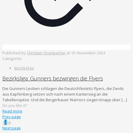
Published by
Christian Granbacher
at
10. November 2024
Categories
Bezirksliga
Bezirksliga: Gunners bezwingen die Flyers
Die Gunners Leoben schlagen die Deutschfeistritz Flyers, die Devils
aus Kapfenberg setzen sich nach einem Kantersieg an die
Tabellenspitze. Und die Bergerbauer Warriors siegen knapp über
[…]
Do you like it?
Read more
Prev page
1
2
3
4
Next page