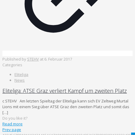
Published by
STEHV
at
6. Februar 2017
Categories
Eliteliga
News
Eliteliga: ATSE Graz verliert Kampf um zweiten Platz
c STEHV Am letzten Spieltag der Eliteliga kann sich EV Zeltweg Murtal
Lions mit einem Sieg über ATSE Graz den zweiten Platz und somit das
[…]
Do you like it?
Read more
Prev page