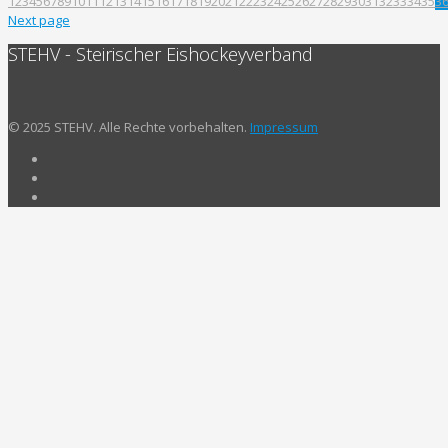
1
2
3
4
5
6
7
8
9
10
11
12
13
14
15
16
17
18
19
20
21
22
23
24
25
26
27
28
29
30
31
32
33
34
35
3
Next page
STEHV - Steirischer Eishockeyverband
© 2025 STEHV. Alle Rechte vorbehalten.
Impressum