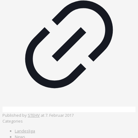
Published by
STEHV
at
7. Februar 2017
Categories
Landesliga
News