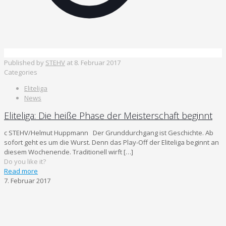
Published by
STEHV
at
8. Februar 2017
Categories
Eliteliga
News
Eliteliga: Die heiße Phase der Meisterschaft beginnt
c STEHV/Helmut Huppmann Der Grunddurchgang ist Geschichte. Ab
sofort geht es um die Wurst. Denn das Play-Off der Eliteliga beginnt an
diesem Wochenende. Traditionell wirft
[…]
Do you like it?
Read more
7. Februar 2017