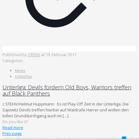
Published by
STEHV
at
19. Februar 2017
Categories
News
Unterliga
Unterliga: Devils fordern Old Boys, Warriors treffen
auf Black Panthers
c STEHV/Helmut Huppmann Es ist Play-Off Zeit in der Unterliga. Die
Sajowitz Devils treffen hierbei auf Waldcafe Harrer und wollen den
tollen Grunddurchgang auch im
[…]
Do you like it?
Read more
Prev page