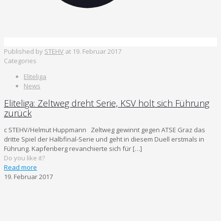
Published by
STEHV
at
19. Februar 2017
Categories
Eliteliga
News
Eliteliga: Zeltweg dreht Serie, KSV holt sich Führung
zurück
c STEHV/Helmut Huppmann Zeltweg gewinnt gegen ATSE Graz das
dritte Spiel der Halbfinal-Serie und geht in diesem Duell erstmals in
Führung. Kapfenberg revanchierte sich für
[…]
Do you like it?
Read more
19. Februar 2017