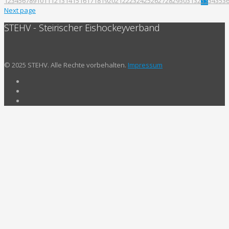
1
2
3
4
5
6
7
8
9
10
11
12
13
14
15
16
17
18
19
20
21
22
23
24
25
26
27
28
29
30
31
32
33
34
35
3
Next page
STEHV - Steirischer Eishockeyverband
© 2025 STEHV. Alle Rechte vorbehalten.
Impressum