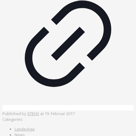
Published by
STEHV
at
19. Februar 2017
Categories
Landesliga
News