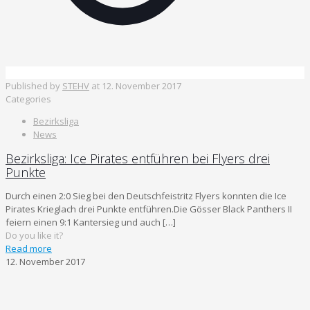
Published by
STEHV
at
12. November 2017
Categories
Bezirksliga
News
Bezirksliga: Ice Pirates entführen bei Flyers drei
Punkte
Durch einen 2:0 Sieg bei den Deutschfeistritz Flyers konnten die Ice
Pirates Krieglach drei Punkte entführen.Die Gösser Black Panthers II
feiern einen 9:1 Kantersieg und auch
[…]
Do you like it?
Read more
12. November 2017