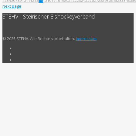
1
2
3
4
5
6
7
8
9
10
11
12
13
14
15
16
17
18
19
20
21
22
23
24
25
26
27
28
29
30
31
32
33
34
35
3
Next page
STEHV - Steirischer Eishockeyverband
© 2025 STEHV. Alle Rechte vorbehalten.
Impressum