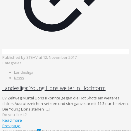
Published by
STEHV
at
12. November 2017
Categories
Landesliga
News
Landesliga: Young Lions weiter in Hochform
EV Zeltweg Murtal Lions II konnte gegen die Hot Shots ein weiteres
dickes Ausrufezeichen setzten und sich ganz klar mit 11:3 durchsetzen.
Die Young Lions stehen
[…]
Do you like it?
Read more
Prev page